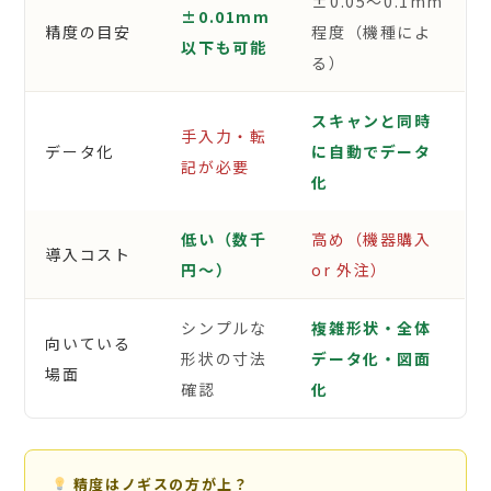
±0.05〜0.1mm
±0.01mm
精度の目安
程度（機種によ
以下も可能
る）
スキャンと同時
手入力・転
データ化
に自動でデータ
記が必要
化
低い（数千
高め（機器購入
導入コスト
円〜）
or 外注）
シンプルな
複雑形状・全体
向いている
形状の寸法
データ化・図面
場面
確認
化
精度はノギスの方が上？